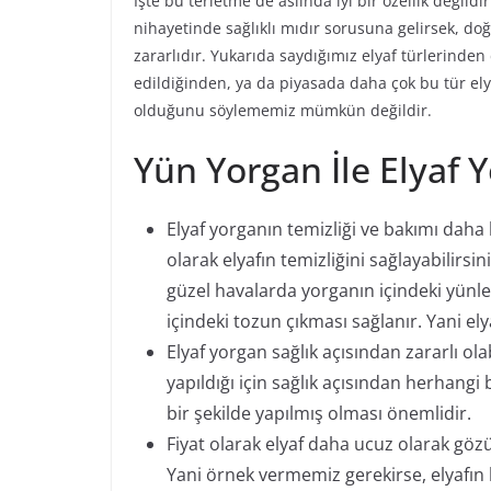
İşte bu terletme de aslında iyi bir özellik değild
nihayetinde sağlıklı mıdır sorusuna gelirsek, d
zararlıdır. Yukarıda saydığımız elyaf türlerinden 
edildiğinden, ya da piyasada daha çok bu tür el
olduğunu söylememiz mümkün değildir.
Yün Yorgan İle Elyaf 
Elyaf yorganın temizliği ve bakımı dah
olarak elyafın temizliğini sağlayabilirs
güzel havalarda yorganın içindeki yünler
içindeki tozun çıkması sağlanır. Yani el
Elyaf yorgan sağlık açısından zararlı o
yapıldığı için sağlık açısından herhang
bir şekilde yapılmış olması önemlidir.
Fiyat olarak elyaf daha ucuz olarak gözük
Yani örnek vermemiz gerekirse, elyafın ki