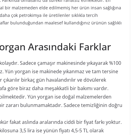
ir. Farkında olmasanız da sürekli rahatsız etmektedir. En
oğal bir malzemeden elde edilmemiş her ürün insan sağlığına
daha çok petrokimya ile üretilenler sıklıkla tercih
yaflar bulunduğundan maalesef kullandığınız ürünün sağlıklı
Yorgan Arasındaki Farklar
a kolaydır. Sadece çamaşır makinesinde yıkayarak %100
iniz. Yün yorgan ise makinede yıkanmaz ve tam tersine
 çıkarılır birkaç gün havalandırılır ve dövülerek
yafa göre biraz daha meşakkatli bir bakımı vardır.
labilmektedir. Yün yorgan ise doğal malzemelerden
i bir zararı bulunmamaktadır. Sadece temizliğinin doğru
ür fakat aslında aralarında ciddi bir fiyat farkı yoktur.
losuna 3,5 lira ise yünün fiyatı 4,5-5 TL olarak