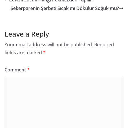
Şekerparenin Şerbeti Sıcak mı Dökülür Soğuk mu?
Leave a Reply
Your email address will not be published.
Required
fields are marked
*
Comment
*