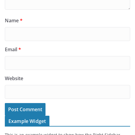
Name
*
Email
*
Website
Example Widget
This is an example widget to show how the Right Sidebar