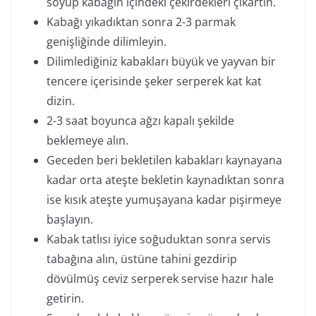
soyup kabağın içindeki çekirdekleri çıkartın.
Kabağı yıkadıktan sonra 2-3 parmak
genişliğinde dilimleyin.
Dilimlediğiniz kabakları büyük ve yayvan bir
tencere içerisinde şeker serperek kat kat
dizin.
2-3 saat boyunca ağzı kapalı şekilde
beklemeye alın.
Geceden beri bekletilen kabakları kaynayana
kadar orta ateşte bekletin kaynadıktan sonra
ise kısık ateşte yumuşayana kadar pişirmeye
başlayın.
Kabak tatlısı iyice soğuduktan sonra servis
tabağına alın, üstüne tahini gezdirip
dövülmüş ceviz serperek servise hazır hale
getirin.