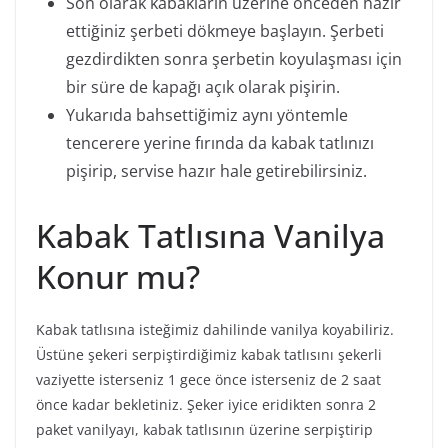
Son olarak kabakların üzerine önceden hazır
ettiğiniz şerbeti dökmeye başlayın. Şerbeti
gezdirdikten sonra şerbetin koyulaşması için
bir süre de kapağı açık olarak pişirin.
Yukarıda bahsettiğimiz aynı yöntemle
tencerere yerine fırında da kabak tatlınızı
pişirip, servise hazır hale getirebilirsiniz.
Kabak Tatlısına Vanilya
Konur mu?
Kabak tatlısına isteğimiz dahilinde vanilya koyabiliriz.
Üstüne şekeri serpiştirdiğimiz kabak tatlısını şekerli
vaziyette isterseniz 1 gece önce isterseniz de 2 saat
önce kadar bekletiniz. Şeker iyice eridikten sonra 2
paket vanilyayı, kabak tatlısının üzerine serpiştirip