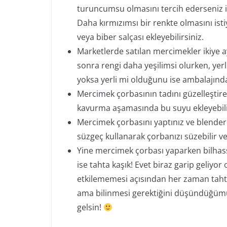
turuncumsu olmasını tercih ederseniz i
Daha kırmızımsı bir renkte olmasını is
veya biber salçası ekleyebilirsiniz.
Marketlerde satılan mercimekler ikiye ay
sonra rengi daha yeşilimsi olurken, yer
yoksa yerli mi olduğunu ise ambalajında 
Mercimek çorbasının tadını güzelleştiren
kavurma aşamasında bu suyu ekleyebili
Mercimek çorbasını yaptınız ve blenderd
süzgeç kullanarak çorbanızı süzebilir ve
Yine mercimek çorbası yaparken bilhassa
ise tahta kaşık! Evet biraz garip geliyo
etkilememesi açısından her zaman tahta
ama bilinmesi gerektiğini düşündüğümüz
gelsin!