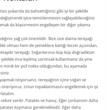
sı yukarıda da bahsettiğimiz gibi iyi bir şekilde
değiştirerek iyice temizlenmesini sağlayabileceğiniz
amak da köpürmesini engelleyen bir diğer yıkama
ndığınız yağ çok önemlidir. Bize size daima tereyağı
ıklı olması hem de yemeklere kattığı lezzet açısından,
 detaydır tereyağı. Soğanlarınızı küp küp doğradıktan
 şekilde ince kıyılmış sarımsak kullanmanız da yine
ren minik bir püf nokta olduğundan, bu aşamada
siniz.
yapmak istiyorsanız, tereyağının içine soğan ve
öneriyoruz. Unun topaklanmasını engellemek için iyi
rlatalım.
i sebze vardır. Patates ve havuç. Eğer çorbanızın daha
ok patates koymanız gerekmektedir. Eğer daha